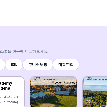
딩스쿨을 한눈에 비교해보세요.
ESL
주니어보딩
대학진학
cademy
adena
데미 패서디나)
lifornia)