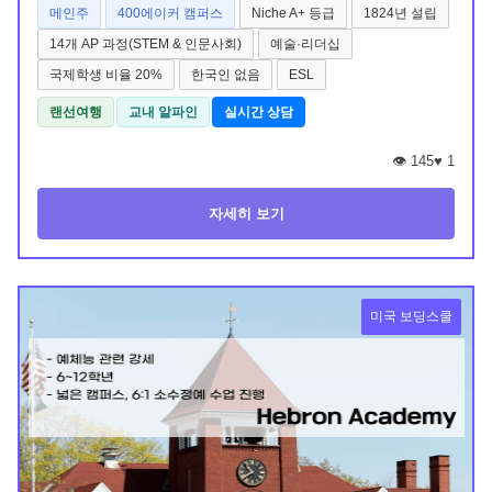
메인주
400에이커 캠퍼스
Niche A+ 등급
1824년 설립
14개 AP 과정(STEM & 인문사회)
예술·리더십
국제학생 비율 20%
한국인 없음
ESL
랜선여행
교내 알파인
실시간 상담
👁️ 145
♥
1
자세히 보기
미국 보딩스쿨