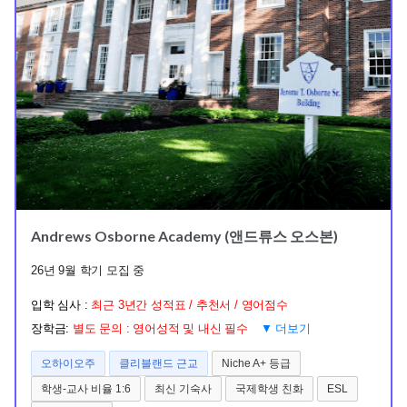
Andrews Osborne Academy (앤드류스 오스본)
26년 9월 학기 모집 중
입학 심사 :
최근 3년간 성적표 / 추천서 / 영어점수
장학금:
별도 문의 : 영어성적 및 내신 필수
▼ 더보기
오하이오주
클리블랜드 근교
Niche A+ 등급
학생-교사 비율 1:6
최신 기숙사
국제학생 친화
ESL