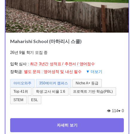
Maharishi School (마하리시 스쿨)
26년 9월 학기 모집 중
입학 심사 :
최근 3년간 성적표 / 추천서 / 영어점수
장학금:
별도 문의 : 영어성적 및 내신 필수
▼ 더보기
아이오와주
350에이커 캠퍼스
Niche A+ 등급
Top 41위
학생:교사 비율 1:6
프로젝트 기반 학습(PBL)
STEM
ESL
👁️ 114
♥
0
자세히 보기