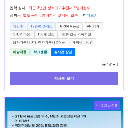
입학 심사 :
최근 3년간 성적표 / 추천서 / 영어점수
장학금:
별도 문의 : 영어성적 및 내신 필수
▼ 더보기
메인주
12만평 캠퍼스
Niche A 등급
AP 21개
STEM 과정
150개 코스
전통 있는 기숙학교
남자기숙사 3개, 여자기숙사 2개동
재학생 576명
미술작품
학교생활
실시간 상담
👁️ 141
♥
1
자세히 보기
미국 보딩스쿨