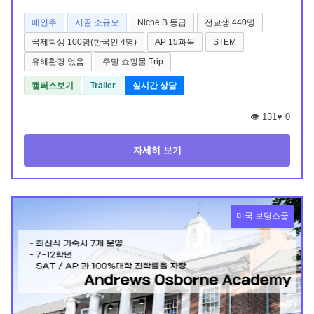
메인주
시골 소규모
Niche B 등급
전교생 440명
국제학생 100명(한국인 4명)
AP 15과목
STEM
유해환경 없음
주말 쇼핑몰 Trip
캠퍼스보기
Trailer
실시간 상담
👁️ 131
♥
0
자세히 보기
미국 보딩스쿨