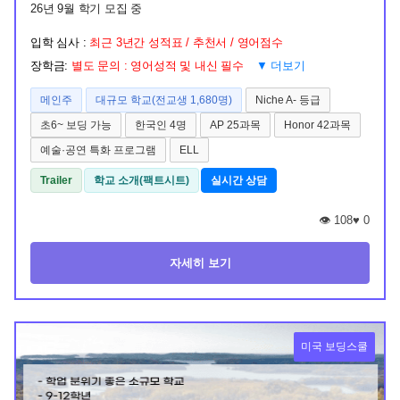
26년 9월 학기 모집 중
입학 심사 :
최근 3년간 성적표 / 추천서 / 영어점수
장학금:
별도 문의 : 영어성적 및 내신 필수
▼ 더보기
메인주
대규모 학교(전교생 1,680명)
Niche A- 등급
초6~ 보딩 가능
한국인 4명
AP 25과목
Honor 42과목
예술·공연 특화 프로그램
ELL
Trailer
학교 소개(팩트시트)
실시간 상담
👁️ 108
♥
0
자세히 보기
미국 보딩스쿨