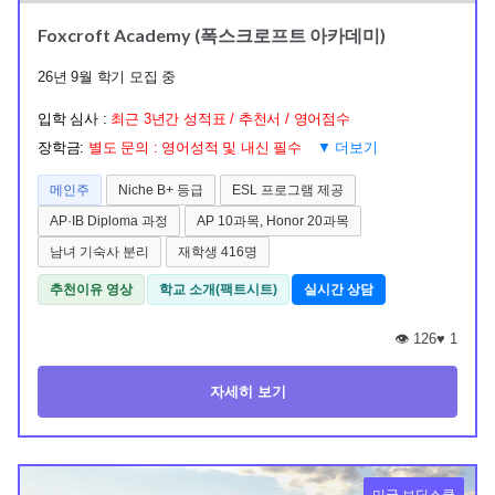
Foxcroft Academy (폭스크로프트 아카데미)
26년 9월 학기 모집 중
입학 심사 :
최근 3년간 성적표 / 추천서 / 영어점수
장학금:
별도 문의 : 영어성적 및 내신 필수
▼ 더보기
메인주
Niche B+ 등급
ESL 프로그램 제공
AP·IB Diploma 과정
AP 10과목, Honor 20과목
남녀 기숙사 분리
재학생 416명
추천이유 영상
학교 소개(팩트시트)
실시간 상담
👁️ 126
♥
1
자세히 보기