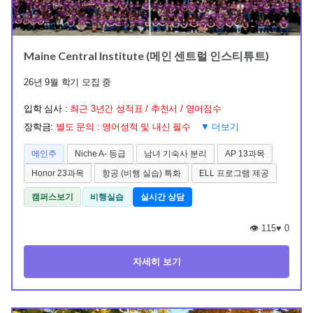
Maine Central Institute (메인 센트럴 인스티튜트)
26년 9월 학기 모집 중
입학 심사 :
최근 3년간 성적표 / 추천서 / 영어점수
장학금:
별도 문의 : 영어성적 및 내신 필수
▼ 더보기
메인주
Niche A- 등급
남녀 기숙사 분리
AP 13과목
Honor 23과목
항공 (비행 실습) 특화
ELL 프로그램 제공
캠퍼스보기
비행실습
실시간 상담
👁️ 115
♥
0
자세히 보기