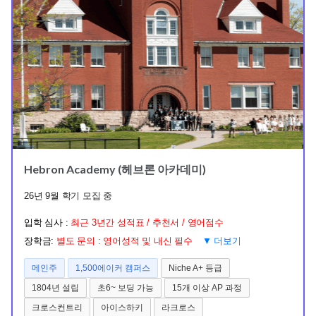
Hebron Academy (헤브론 아카데미)
26년 9월 학기 모집 중
입학 심사 :
최근 3년간 성적표 / 추천서 / 영어점수
장학금:
별도 문의 : 영어성적 및 내신 필수
▼ 더보기
메인주
1,500에이커 캠퍼스
Niche A+ 등급
1804년 설립
초6~ 보딩 가능
15개 이상 AP 과정
크로스컨트리
아이스하키
라크로스