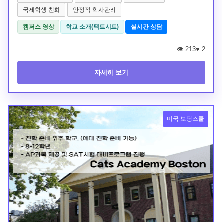
국제학생 친화
안정적 학사관리
캠퍼스 영상
학교 소개(팩트시트)
실시간 상담
👁️ 213
♥
2
자세히 보기
미국 보딩스쿨