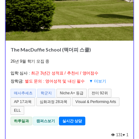
The MacDuffie School (맥더피 스쿨)
26년 9월 학기 모집 중
입학 심사 :
최근 3년간 성적표 / 추천서 / 영어점수
장학금:
별도 문의 : 영어성적 및 내신 필수
▼ 더보기
매사추세츠
학군지
Niche A+ 등급
전미 92위
AP 17과목
심화과정 28과목
Visual & Performing Arts
ELL
하루일과
캠퍼스보기
실시간 상담
👁️ 131
♥
1