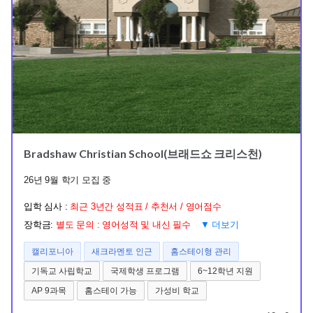
Bradshaw Christian School(브래드쇼 크리스천)
26년 9월 학기 모집 중
입학 심사 :
최근 3년간 성적표 / 추천서 / 영어점수
장학금:
별도 문의 : 영어성적 및 내신 필수
▼ 더보기
캘리포니아
새크라멘토 인근
홈스테이형 관리
기독교 사립학교
국제학생 프로그램
6~12학년 지원
AP 9과목
홈스테이 가능
가성비 학교