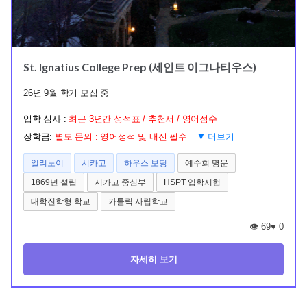
St. Ignatius College Prep (세인트 이그나티우스)
26년 9월 학기 모집 중
입학 심사 :
최근 3년간 성적표 / 추천서 / 영어점수
장학금:
별도 문의 : 영어성적 및 내신 필수
▼ 더보기
일리노이
시카고
하우스 보딩
예수회 명문
1869년 설립
시카고 중심부
HSPT 입학시험
대학진학형 학교
카톨릭 사립학교
👁️ 69
♥
0
자세히 보기