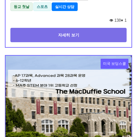
등교 첫날
스포츠
실시간 상담
👁️ 138
♥
1
자세히 보기
미국 보딩스쿨