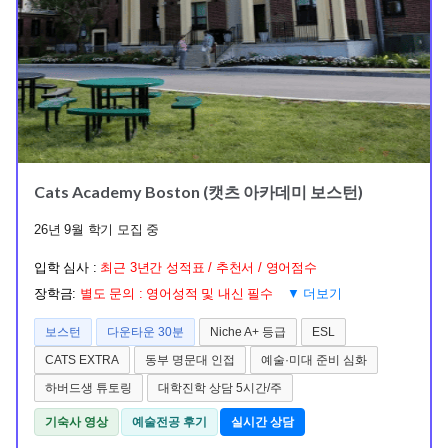
Cats Academy Boston (캣츠 아카데미 보스턴)
26년 9월 학기 모집 중
입학 심사 :
최근 3년간 성적표 / 추천서 / 영어점수
장학금:
별도 문의 : 영어성적 및 내신 필수
▼ 더보기
보스턴
다운타운 30분
Niche A+ 등급
ESL
CATS EXTRA
동부 명문대 인접
예술·미대 준비 심화
하버드생 튜토링
대학진학 상담 5시간/주
기숙사 영상
예술전공 후기
실시간 상담