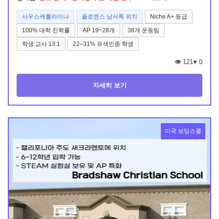
사우스캐롤라이나
플로렌스 남서쪽 위치
Niche A+ 등급
100% 대학 진학률
AP 19~28개
38개 운동팀
학생:교사 13:1
22–31% 유색인종 학생
👁️ 121
♥
0
자세히 보기
미국 보딩스쿨