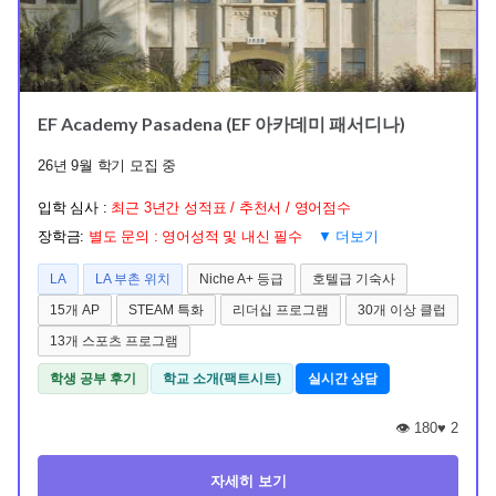
EF Academy Pasadena (EF 아카데미 패서디나)
26년 9월 학기 모집 중
입학 심사 :
최근 3년간 성적표 / 추천서 / 영어점수
장학금:
별도 문의 : 영어성적 및 내신 필수
▼ 더보기
LA
LA 부촌 위치
Niche A+ 등급
호텔급 기숙사
15개 AP
STEAM 특화
리더십 프로그램
30개 이상 클럽
13개 스포츠 프로그램
학생 공부 후기
학교 소개(팩트시트)
실시간 상담
👁️ 180
♥
2
자세히 보기