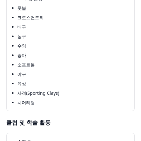
풋볼
크로스컨트리
배구
농구
수영
승마
소프트볼
야구
육상
사격(Sporting Clays)
치어리딩
클럽 및 학술 활동