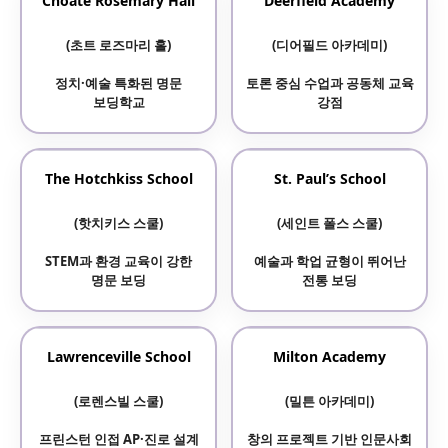
Choate Rosemary Hall
Deerfield Academy
(필립스 엑서터 아카데미)
(초트 로즈마리 홀)
(디어필드 아카데미)
하버드 진학률 높은 논술 중심
정치·예술 특화된 명문
토론 중심 수업과 공동체 교육
명문
보딩학교
강점
The Hotchkiss School
St. Paul’s School
(핫치키스 스쿨)
(세인트 폴스 스쿨)
STEM과 환경 교육이 강한
예술과 학업 균형이 뛰어난
명문 보딩
전통 보딩
Lawrenceville School
Milton Academy
(로렌스빌 스쿨)
(밀튼 아카데미)
프린스턴 인접 AP·진로 설계
창의 프로젝트 기반 인문사회