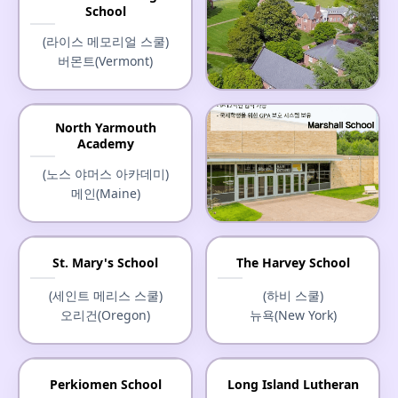
School
(라이스 메모리얼 스쿨)
버몬트(Vermont)
Christchurch School
North Yarmouth
Academy
(크라이스트처치 스쿨)
버지니아(Virginia)
(노스 야머스 아카데미)
메인(Maine)
Marshall School
St. Mary's School
The Harvey School
(마셜 스쿨)
(세인트 메리스 스쿨)
(하비 스쿨)
미네소타(Minnesota)
오리건(Oregon)
뉴욕(New York)
Perkiomen School
Long Island Lutheran