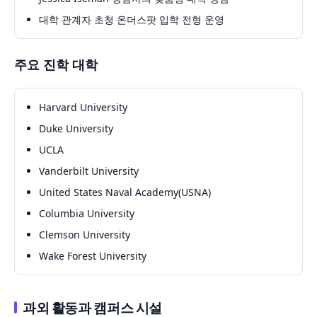
대학 관계자 초청 온더스팟 입학 전형 운영
주요 진학 대학
Harvard University
Duke University
UCLA
Vanderbilt University
United States Naval Academy(USNA)
Columbia University
Clemson University
Wake Forest University
과외 활동과 캠퍼스 시설