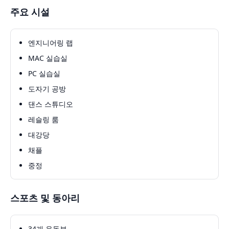
주요 시설
엔지니어링 랩
MAC 실습실
PC 실습실
도자기 공방
댄스 스튜디오
레슬링 룸
대강당
채플
중정
스포츠 및 동아리
34개 운동부