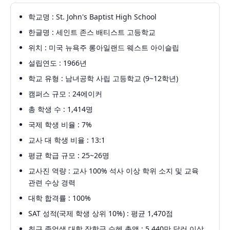
학교명 : St. John's Baptist High School
한글명 : 세인트 존스 배티스트 고등학교
위치 : 미국 뉴욕주 롱아일랜드 웨스트 아이슬립
설립연도 : 1966년
학교 유형 : 남녀공학 사립 고등학교 (9~12학년)
캠퍼스 규모 : 24에이커
총 학생 수 : 1,414명
국제 학생 비율 : 7%
교사 대 학생 비율 : 13:1
평균 학급 규모 : 25~26명
교사진 역량 : 교사 100% 석사 이상 학위 소지 및 교육
관련 수상 경력
대학 합격률 : 100%
SAT 성적(국제 학생 상위 10%) : 평균 1,470점
최근 졸업생 대학 장학금 수혜 총액 : 5,440만 달러 이상