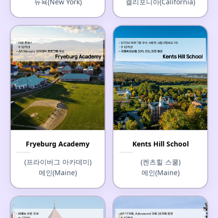
뉴욕(New York)
캘리포니아(California)
Fryeburg Academy
Kents Hill School
(프라이버그 아카데미)
(켄츠힐 스쿨)
메인(Maine)
메인(Maine)