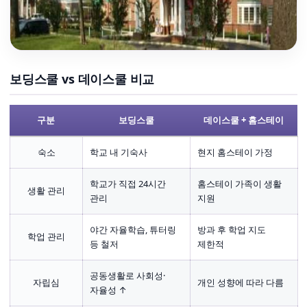
보딩스쿨 vs 데이스쿨 비교
구분
보딩스쿨
데이스쿨 + 홈스테이
숙소
학교 내 기숙사
현지 홈스테이 가정
학교가 직접 24시간
홈스테이 가족이 생활
생활 관리
관리
지원
야간 자율학습, 튜터링
방과 후 학업 지도
학업 관리
등 철저
제한적
공동생활로 사회성·
자립심
개인 성향에 따라 다름
자율성 ↑