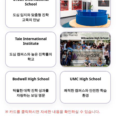
School
명문대 진학률 높은 토론토
국제 사립학교
도심 입지와 맞춤형 진학
교육의 만남
ILAC International High
Taie International
School
Institute
토론토와 벤쿠버 두 곳 운영
도심 캠퍼스와 높은 진학률의
학교
Willowdale High School
Bodwell High School
UMC High School
에글린턴역 인근, 안전한
탁월한 대학 진학 성과를
쾌적한 캠퍼스와 안전한 학습
도심형 국제사립고
자랑하는 보딩 명문
환경
※ 카드를 클릭하시면 자세한 내용을 확인하실 수 있습니다.