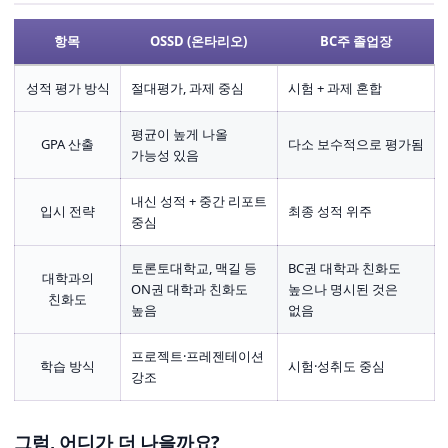
항목
OSSD (온타리오)
BC주 졸업장
성적 평가 방식
절대평가, 과제 중심
시험 + 과제 혼합
평균이 높게 나올
GPA 산출
다소 보수적으로 평가됨
가능성 있음
내신 성적 + 중간 리포트
입시 전략
최종 성적 위주
중심
토론토대학교, 맥길 등
BC권 대학과 친화도
대학과의
ON권 대학과 친화도
높으나 명시된 것은
친화도
높음
없음
프로젝트·프레젠테이션
학습 방식
시험·성취도 중심
강조
그럼, 어디가 더 나을까요?