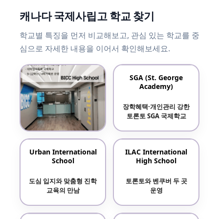
캐나다 국제사립고 학교 찾기
학교별 특징을 먼저 비교해보고, 관심 있는 학교를 중
심으로 자세한 내용을 이어서 확인해보세요.
SGA (St. George
Academy)
장학혜택·개인관리 강한
토론토 SGA 국제학교
BICC High School
Urban International
ILAC International
School
High School
명문대 진학률 높은
토론토 국제 사립학교
도심 입지와 맞춤형 진학
토론토와 벤쿠버 두 곳
교육의 만남
운영