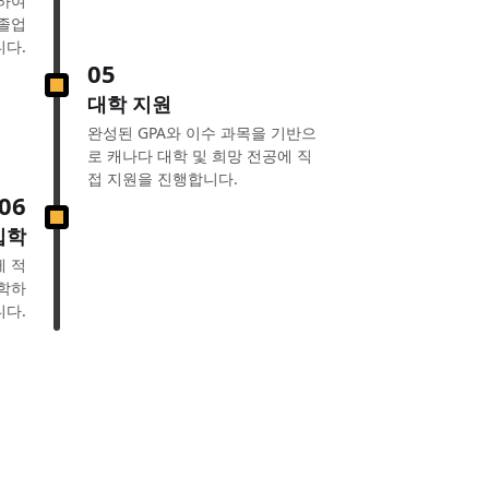
족하여
졸업
니다.
05
대학 지원
완성된 GPA와 이수 과목을 기반으
로 캐나다 대학 및 희망 전공에 직
접 지원을 진행합니다.
06
입학
게 적
진학하
니다.