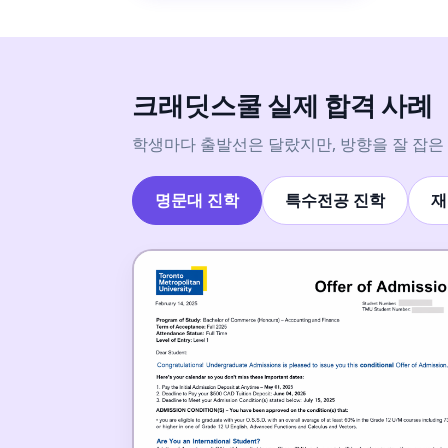
크래딧스쿨 실제 합격 사례
학생마다 출발선은 달랐지만, 방향을 잘 잡은
명문대 진학
특수전공 진학
재