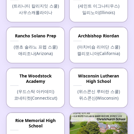
(헤브론 아카데미)
(트리니티 칼리지잇 스쿨)
(세인트 이그나티우스)
메인(Maine)
사우스캐롤라이나
일리노이(Illinois)
Rancho Solano Prep
Archbishop Riordan
(랜초 솔라노 프렙 스쿨)
(아치비숍 리어단 스쿨)
애리조나(Arizona)
캘리포니아(California)
The Woodstock
Wisconsin Lutheran
Academy
High School
(우드스탁 아카데미)
(위스콘신 루터란 스쿨)
코네티컷(Connecticut)
위스콘신(Wisconsin)
Rice Memorial High
School