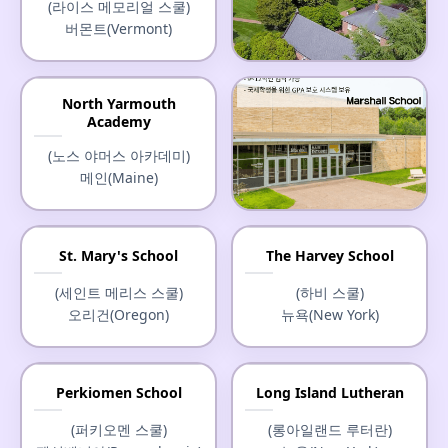
(라이스 메모리얼 스쿨)
버몬트(Vermont)
Christchurch School
North Yarmouth
Academy
(크라이스트처치 스쿨)
버지니아(Virginia)
(노스 야머스 아카데미)
메인(Maine)
Marshall School
St. Mary's School
The Harvey School
(마셜 스쿨)
(세인트 메리스 스쿨)
(하비 스쿨)
미네소타(Minnesota)
오리건(Oregon)
뉴욕(New York)
Perkiomen School
Long Island Lutheran
(퍼키오멘 스쿨)
(롱아일랜드 루터란)