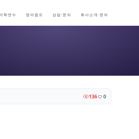
어학연수
영어캠프
상담·문의
회사소개·문의
136
0