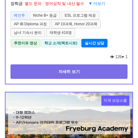
장학금:
별도 문의 : 영어성적 및 내신 필수
▼ 더보기
메인주
Niche B+ 등급
ESL 프로그램 제공
AP·IB Diploma 과정
AP 10과목, Honor 20과목
남녀 기숙사 분리
재학생 416명
추천이유 영상
학교 소개(팩트시트)
실시간 상담
👁️ 126
♥
1
자세히 보기
미국 보딩스쿨