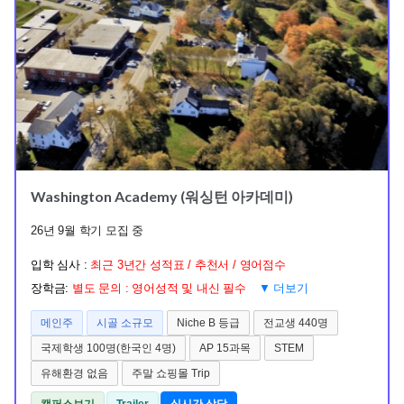
Washington Academy (워싱턴 아카데미)
26년 9월 학기 모집 중
입학 심사 :
최근 3년간 성적표 / 추천서 / 영어점수
장학금:
별도 문의 : 영어성적 및 내신 필수
▼ 더보기
메인주
시골 소규모
Niche B 등급
전교생 440명
국제학생 100명(한국인 4명)
AP 15과목
STEM
유해환경 없음
주말 쇼핑몰 Trip