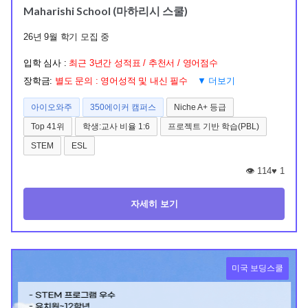
Maharishi School (마하리시 스쿨)
26년 9월 학기 모집 중
입학 심사 :
최근 3년간 성적표 / 추천서 / 영어점수
장학금:
별도 문의 : 영어성적 및 내신 필수
▼ 더보기
아이오와주
350에이커 캠퍼스
Niche A+ 등급
Top 41위
학생:교사 비율 1:6
프로젝트 기반 학습(PBL)
STEM
ESL
👁️ 114
♥
1
자세히 보기
미국 보딩스쿨