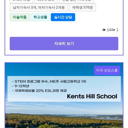
남자기숙사 3개, 여자기숙사 2개동
재학생 576명
미술작품
학교생활
실시간 상담
👁️ 144
♥
1
자세히 보기
미국 보딩스쿨