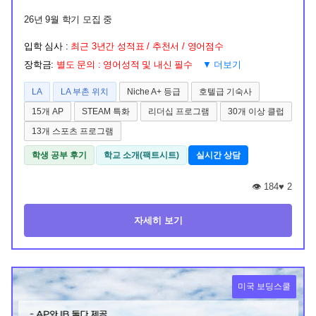
26년 9월 학기 모집 중
입학 심사 :
최근 3년간 성적표 / 추천서 / 영어점수
장학금:
별도 문의 : 영어성적 및 내신 필수
▼ 더보기
LA
LA 부촌 위치
Niche A+ 등급
호텔급 기숙사
15개 AP
STEAM 특화
리더십 프로그램
30개 이상 클럽
13개 스포츠 프로그램
학생 공부 후기
학교 소개(팩트시트)
실시간 상담
👁️ 184
♥
2
자세히 보기
미국 보딩스쿨