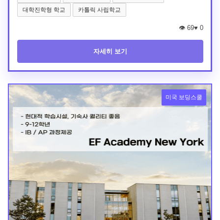
대학진학형 학교
카톨릭 사립학교
👁️ 69
♥
0
자세히 보기
미국 보딩스쿨