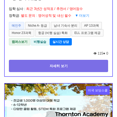
입학 심사 :
최근 3년간 성적표 / 추천서 / 영어점수
장학금:
별도 문의 : 영어성적 및 내신 필수
▼ 더보기
메인주
Niche A- 등급
남녀 기숙사 분리
AP 13과목
Honor 23과목
항공 (비행 실습) 특화
ELL 프로그램 제공
캠퍼스보기
비행실습
실시간 상담
👁️ 115
♥
0
자세히 보기
미국 보딩스쿨