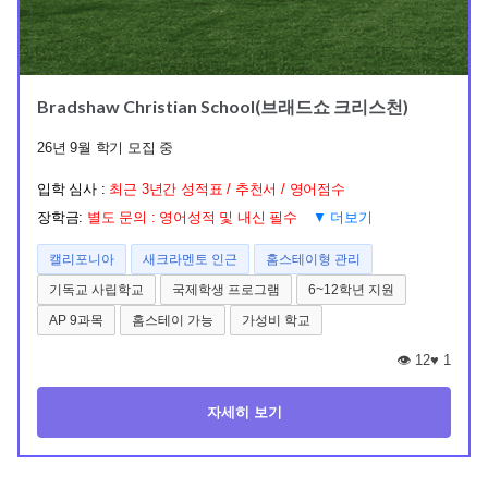
Bradshaw Christian School(브래드쇼 크리스천)
26년 9월 학기 모집 중
입학 심사 :
최근 3년간 성적표 / 추천서 / 영어점수
장학금:
별도 문의 : 영어성적 및 내신 필수
▼ 더보기
캘리포니아
새크라멘토 인근
홈스테이형 관리
기독교 사립학교
국제학생 프로그램
6~12학년 지원
AP 9과목
홈스테이 가능
가성비 학교
👁️ 12
♥
1
자세히 보기