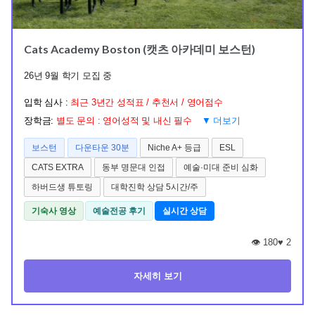
Cats Academy Boston (캣츠 아카데미 보스턴)
26년 9월 학기 모집 중
입학 심사 :
최근 3년간 성적표 / 추천서 / 영어점수
장학금:
별도 문의 : 영어성적 및 내신 필수
▼ 더보기
보스턴
다운타운 30분
Niche A+ 등급
ESL
CATS EXTRA
동부 명문대 인접
예술·미대 준비 심화
하버드생 튜토링
대학진학 상담 5시간/주
기숙사 영상
예술전공 후기
실시간 상담
👁️ 180
♥
2
자세히 보기