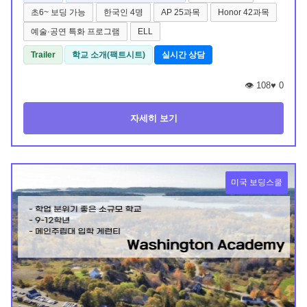
초6~ 보딩 가능
한국인 4명
AP 25과목
Honor 42과목
예술·공연 특화 프로그램
ELL
Trailer
학교 소개(팩트시트)
실시간 상담
👁️ 108
♥
0
자세히 보기
미국 보딩스쿨