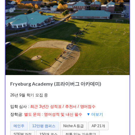
Fryeburg Academy (프라이버그 아카데미)
26년 9월 학기 모집 중
입학 심사 :
최근 3년간 성적표 / 추천서 / 영어점수
장학금:
별도 문의 : 영어성적 및 내신 필수
▼ 더보기
메인주
12만평 캠퍼스
Niche A 등급
AP 21개
STEM 과정
150개 코스
전통 있는 기숙학교