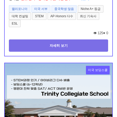
캘리포니아
미국 서부
중국학생 많음
Niche A+ 등급
대학 컨설팅
STEM
AP·Honors 다수
최신 기숙사
ESL
👁️ 125
♥
0
자세히 보기
미국 보딩스쿨