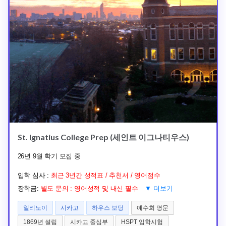
St. Ignatius College Prep (세인트 이그나티우스)
26년 9월 학기 모집 중
입학 심사 :
최근 3년간 성적표 / 추천서 / 영어점수
장학금:
별도 문의 : 영어성적 및 내신 필수
▼ 더보기
일리노이
시카고
하우스 보딩
예수회 명문
1869년 설립
시카고 중심부
HSPT 입학시험