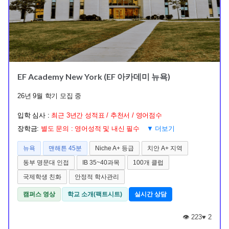
EF Academy New York (EF 아카데미 뉴욕)
26년 9월 학기 모집 중
입학 심사 :
최근 3년간 성적표 / 추천서 / 영어점수
장학금:
별도 문의 : 영어성적 및 내신 필수
▼ 더보기
뉴욕
맨해튼 45분
Niche A+ 등급
치안 A+ 지역
동부 명문대 인접
IB 35~40과목
100개 클럽
국제학생 친화
안정적 학사관리
캠퍼스 영상
학교 소개(팩트시트)
실시간 상담
👁️ 223
♥
2