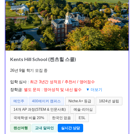
Kents Hill School (켄츠힐 스쿨)
26년 9월 학기 모집 중
입학 심사 :
최근 3년간 성적표 / 추천서 / 영어점수
장학금:
별도 문의 : 영어성적 및 내신 필수
▼ 더보기
메인주
400에이커 캠퍼스
Niche A+ 등급
1824년 설립
14개 AP 과정(STEM & 인문사회)
예술·리더십
국제학생 비율 20%
한국인 없음
ESL
랜선여행
교내 알파인
실시간 상담