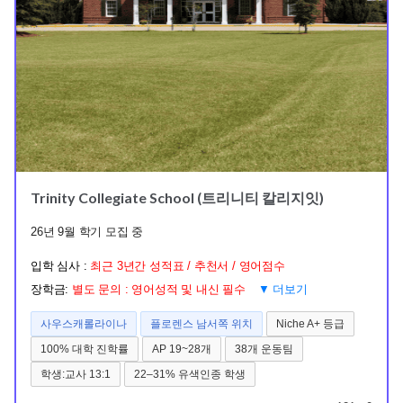
Trinity Collegiate School (트리니티 칼리지잇)
26년 9월 학기 모집 중
입학 심사 :
최근 3년간 성적표 / 추천서 / 영어점수
장학금:
별도 문의 : 영어성적 및 내신 필수
▼ 더보기
사우스캐롤라이나
플로렌스 남서쪽 위치
Niche A+ 등급
100% 대학 진학률
AP 19~28개
38개 운동팀
학생:교사 13:1
22–31% 유색인종 학생