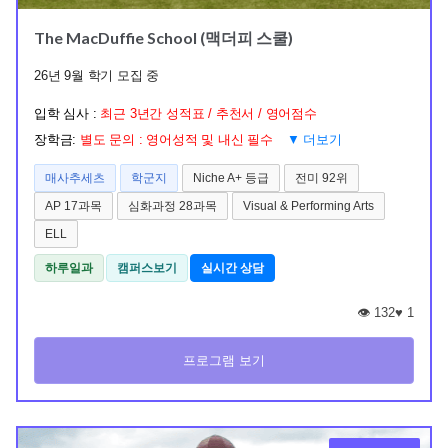
The MacDuffie School (맥더피 스쿨)
26년 9월 학기 모집 중
입학 심사 :
최근 3년간 성적표 / 추천서 / 영어점수
장학금:
별도 문의 : 영어성적 및 내신 필수
▼ 더보기
매사추세츠
학군지
Niche A+ 등급
전미 92위
AP 17과목
심화과정 28과목
Visual & Performing Arts
ELL
하루일과
캠퍼스보기
실시간 상담
👁️ 132
♥
1
프로그램 보기