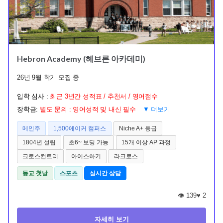
Hebron Academy (헤브론 아카데미)
26년 9월 학기 모집 중
입학 심사 :
최근 3년간 성적표 / 추천서 / 영어점수
장학금:
별도 문의 : 영어성적 및 내신 필수
▼ 더보기
메인주
1,500에이커 캠퍼스
Niche A+ 등급
1804년 설립
초6~ 보딩 가능
15개 이상 AP 과정
크로스컨트리
아이스하키
라크로스
등교 첫날
스포츠
실시간 상담
👁️ 139
♥
2
자세히 보기