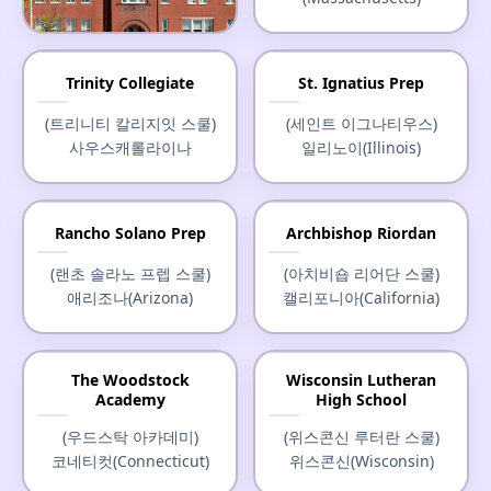
Hebron Academy
Trinity Collegiate
St. Ignatius Prep
(헤브론 아카데미)
(트리니티 칼리지잇 스쿨)
(세인트 이그나티우스)
메인(Maine)
사우스캐롤라이나
일리노이(Illinois)
Rancho Solano Prep
Archbishop Riordan
(랜초 솔라노 프렙 스쿨)
(아치비숍 리어단 스쿨)
애리조나(Arizona)
캘리포니아(California)
The Woodstock
Wisconsin Lutheran
Academy
High School
(우드스탁 아카데미)
(위스콘신 루터란 스쿨)
코네티컷(Connecticut)
위스콘신(Wisconsin)