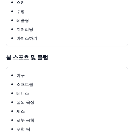
스키
수영
레슬링
치어리딩
아이스하키
봄 스포츠 및 클럽
야구
소프트볼
테니스
실외 육상
체스
로봇 공학
수학 팀