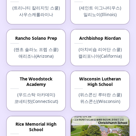
(헤브론 아카데미)
(트리니티 칼리지잇 스쿨)
(세인트 이그나티우스)
메인(Maine)
사우스캐롤라이나
일리노이(Illinois)
Rancho Solano Prep
Archbishop Riordan
(랜초 솔라노 프렙 스쿨)
(아치비숍 리어단 스쿨)
애리조나(Arizona)
캘리포니아(California)
The Woodstock
Wisconsin Lutheran
Academy
High School
(우드스탁 아카데미)
(위스콘신 루터란 스쿨)
코네티컷(Connecticut)
위스콘신(Wisconsin)
Rice Memorial High
School