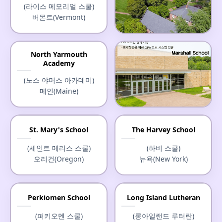
(라이스 메모리얼 스쿨)
버몬트(Vermont)
Christchurch School
North Yarmouth
Academy
(크라이스트처치 스쿨)
버지니아(Virginia)
(노스 야머스 아카데미)
메인(Maine)
Marshall School
St. Mary's School
The Harvey School
(마셜 스쿨)
(세인트 메리스 스쿨)
(하비 스쿨)
미네소타(Minnesota)
오리건(Oregon)
뉴욕(New York)
Perkiomen School
Long Island Lutheran
(퍼키오멘 스쿨)
(롱아일랜드 루터란)