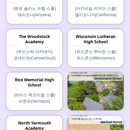
(랜초 솔라노 프렙 스쿨)
(아치비숍 리어단 스쿨)
애리조나(Arizona)
캘리포니아(California)
The Woodstock
Wisconsin Lutheran
Academy
High School
(우드스탁 아카데미)
(위스콘신 루터란 스쿨)
코네티컷(Connecticut)
위스콘신(Wisconsin)
Rice Memorial High
School
(라이스 메모리얼 스쿨)
버몬트(Vermont)
Christchurch School
North Yarmouth
Academy
(크라이스트처치 스쿨)