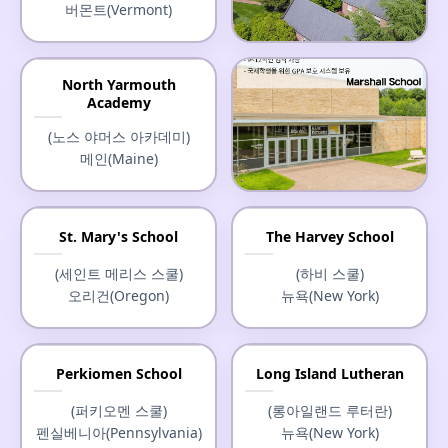
버몬트(Vermont)
Christchurch School
North Yarmouth
Academy
(크라이스트처치 스쿨)
버지니아(Virginia)
(노스 야머스 아카데미)
메인(Maine)
Marshall School
St. Mary's School
The Harvey School
(마셜 스쿨)
(세인트 메리스 스쿨)
(하비 스쿨)
미네소타(Minnesota)
오리건(Oregon)
뉴욕(New York)
Perkiomen School
Long Island Lutheran
(퍼키오멘 스쿨)
(롱아일랜드 루터란)
펜실베니아(Pennsylvania)
뉴욕(New York)