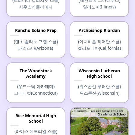
(트리니티 칼리지잇 스쿨)
(세인트 이그나티우스)
메인(Maine)
사우스캐롤라이나
일리노이(Illinois)
Rancho Solano Prep
Archbishop Riordan
(랜초 솔라노 프렙 스쿨)
(아치비숍 리어단 스쿨)
애리조나(Arizona)
캘리포니아(California)
The Woodstock
Wisconsin Lutheran
Academy
High School
(우드스탁 아카데미)
(위스콘신 루터란 스쿨)
코네티컷(Connecticut)
위스콘신(Wisconsin)
Rice Memorial High
School
(라이스 메모리얼 스쿨)