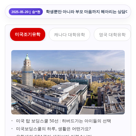
유학 절차가 복잡했는데, 정말 잘 도와주셨어요.
2025-05-20 | 최*민
학생뿐만 아니라 부모 마음까지 헤아리는 상담이어서 
2025-05-20 | 송*현
캠프 후기까지 자세히 알려주셔서 결정에 도움이 됐
2025-05-20 | 유*나
캠프가 끝나고도 아이가 영어 관련 활동을 스스로 하
2025-05-19 | 오*주
하루하루 일정이 너무 알차서 비용이 전혀 아깝지 않
2025-05-19 | 최*훈
미국조기유학
캐나다 대학유학
영국 대학유학
인솔자 선생님 덕분에 아이가 외국에서도 전혀 불안
2025-05-19 | 서*인
전화 상담도 너무 친절하게 해주셨어요!
2025-05-19 | 장*서
막연했던 유학의 그림이 구체적인 계획표로 바뀐 순간
2025-05-18 | 배*정
서류 하나하나 체크해주시고 미리미리 챙겨주셔서 
2025-05-19 | 이*온
영어캠프 덕분에 처음으로 영어에 자신감을 갖게 됐습
2025-05-18 | 이*윤
부모님도 함께 상담받았는데, 학부모의 입장에서 궁
2025-05-16 | 박*형
필리핀 어학연수 상담을 받았는데, 실제 수업 커리
2025-05-16 | 김*성
어학연수부터 대학 편입까지 전체 로드맵을 짜주셔서
2025-05-16 | 장*윤
캠프 후에 영어 실력이 확실히 늘었다는 게 느껴집니
2025-05-15 | 문*찬
처음 보내는 해외 캠프라 걱정 많았는데, 소통방 덕분
2025-05-16 | 김*아
캠프 기간 내내 선생님과 인솔자분이 너무 따뜻하게 
2025-05-14 | 정*우
미국 탑 보딩스쿨 50선 : 하버드가는 아이들의 선택
비자부터 출국까지 꼼꼼히 챙겨주셔서 감사해요.
2025-05-14 | 박*연
상담받기 전엔 막막했는데, 방향이 잡혔어요.
미국보딩스쿨의 하루, 생활은 어떤가요?
2025-05-15 | 한*훈
궁금한 점을 바로바로 답변해주셔서 안심이 되었어요
2025-05-13 | 정*현