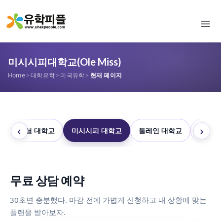
미시시피대학교(Ole Miss)
Home
>
대학유학
>
미국유학
>
현재 페이지
‹
›
교
마셜 대학교
미시시피 대학교
툴레인 대학교
일리노
무료 상담 예약
30초면 충분했다. 마감 전에 가볍게 신청하고 내 상황에 맞는
플랜을 받아보자.