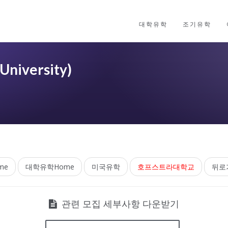
대학유학
조기유학
iversity)
me
대학유학Home
미국유학
호프스트라대학교
뒤로
관련 모집 세부사항 다운받기