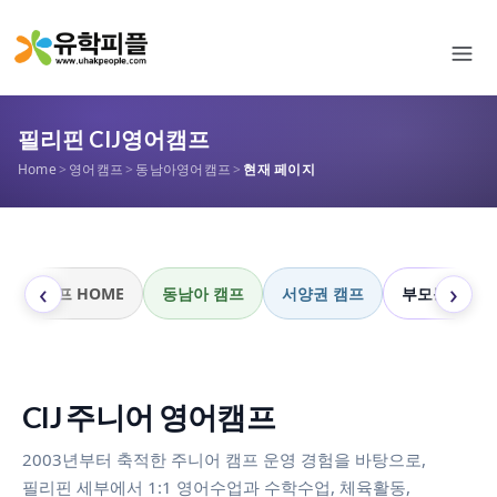
필리핀 CIJ영어캠프
Home
>
영어캠프
>
동남아영어캠프
>
현재 페이지
‹
›
캠프 HOME
동남아 캠프
서양권 캠프
부모동반 프
CIJ 주니어 영어캠프
2003년부터 축적한 주니어 캠프 운영 경험을 바탕으로,
필리핀 세부에서 1:1 영어수업과 수학수업, 체육활동,