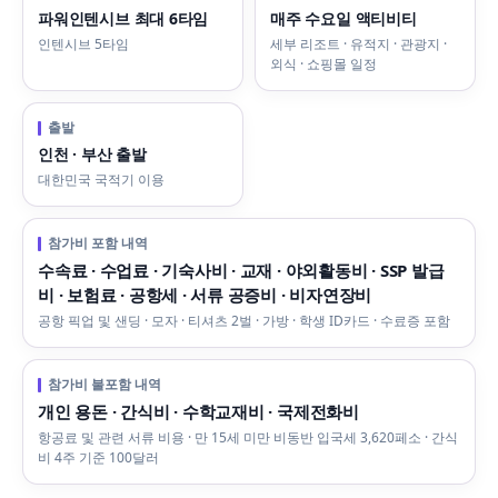
파워인텐시브 최대 6타임
매주 수요일 액티비티
인텐시브 5타임
세부 리조트 · 유적지 · 관광지 ·
외식 · 쇼핑몰 일정
출발
인천 · 부산 출발
대한민국 국적기 이용
참가비 포함 내역
수속료 · 수업료 · 기숙사비 · 교재 · 야외활동비 · SSP 발급
비 · 보험료 · 공항세 · 서류 공증비 · 비자연장비
공항 픽업 및 샌딩 · 모자 · 티셔츠 2벌 · 가방 · 학생 ID카드 · 수료증 포함
참가비 불포함 내역
개인 용돈 · 간식비 · 수학교재비 · 국제전화비
항공료 및 관련 서류 비용 · 만 15세 미만 비동반 입국세 3,620페소 · 간식
비 4주 기준 100달러