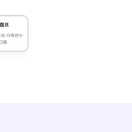
 캠프
프와 가족연수
그램