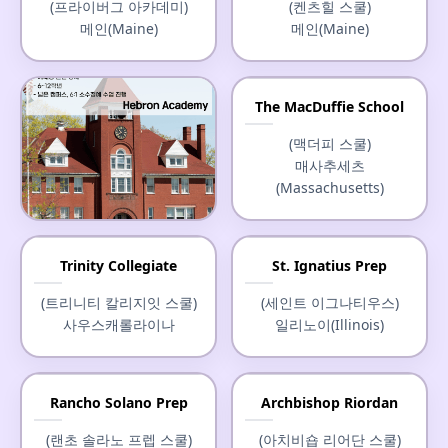
(프라이버그 아카데미)
(켄츠힐 스쿨)
메인(Maine)
메인(Maine)
The MacDuffie School
(맥더피 스쿨)
매사추세츠
(Massachusetts)
Hebron Academy
Trinity Collegiate
St. Ignatius Prep
(헤브론 아카데미)
(트리니티 칼리지잇 스쿨)
(세인트 이그나티우스)
메인(Maine)
사우스캐롤라이나
일리노이(Illinois)
Rancho Solano Prep
Archbishop Riordan
(랜초 솔라노 프렙 스쿨)
(아치비숍 리어단 스쿨)