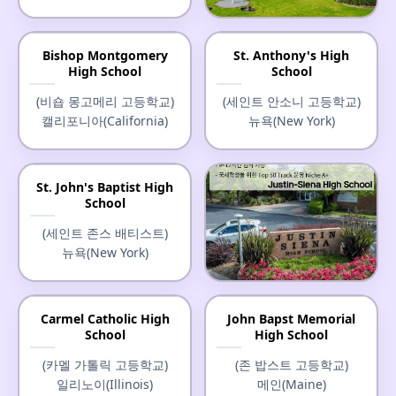
Mater Dei High School
Bishop Montgomery
St. Anthony's High
High School
School
(마터 데이 고등학교)
캘리포니아(California)
(비숍 몽고메리 고등학교)
(세인트 안소니 고등학교)
캘리포니아(California)
뉴욕(New York)
St. John's Baptist High
School
(세인트 존스 배티스트)
뉴욕(New York)
Justin-Siena High School
Carmel Catholic High
John Bapst Memorial
School
High School
(저스틴-시에나 고등학교)
캘리포니아(California)
(카멜 가톨릭 고등학교)
(존 밥스트 고등학교)
일리노이(Illinois)
메인(Maine)