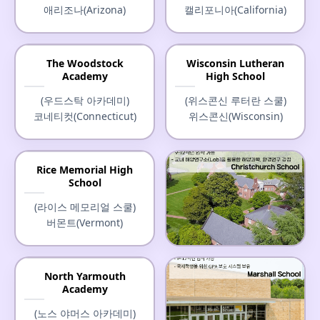
애리조나(Arizona)
캘리포니아(California)
The Woodstock
Wisconsin Lutheran
Academy
High School
(우드스탁 아카데미)
(위스콘신 루터란 스쿨)
코네티컷(Connecticut)
위스콘신(Wisconsin)
Rice Memorial High
School
(라이스 메모리얼 스쿨)
버몬트(Vermont)
Christchurch School
North Yarmouth
Academy
(크라이스트처치 스쿨)
버지니아(Virginia)
(노스 야머스 아카데미)