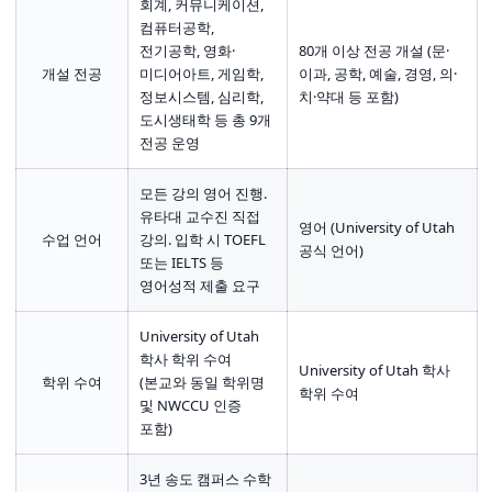
회계, 커뮤니케이션,
컴퓨터공학,
전기공학, 영화·
80개 이상 전공 개설 (문·
개설 전공
미디어아트, 게임학,
이과, 공학, 예술, 경영, 의·
정보시스템, 심리학,
치·약대 등 포함)
도시생태학 등 총 9개
전공 운영
모든 강의 영어 진행.
유타대 교수진 직접
영어 (University of Utah
수업 언어
강의. 입학 시 TOEFL
공식 언어)
또는 IELTS 등
영어성적 제출 요구
University of Utah
학사 학위 수여
University of Utah 학사
학위 수여
(본교와 동일 학위명
학위 수여
및 NWCCU 인증
포함)
3년 송도 캠퍼스 수학