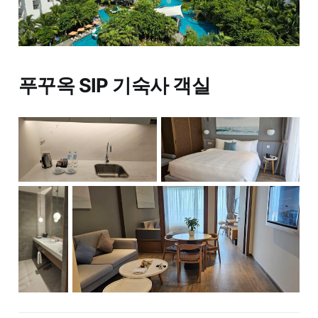
푸꾸옥 SIP 기숙사 객실